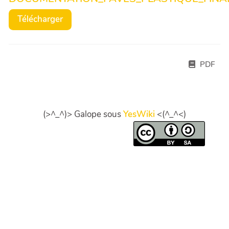
Télécharger
PDF
(>^_^)> Galope sous
YesWiki
<(^_^<)