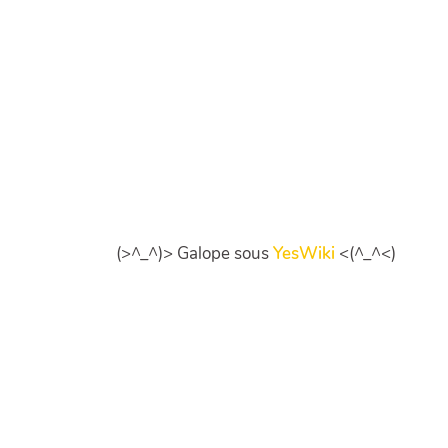
(>^_^)> Galope sous
YesWiki
<(^_^<)