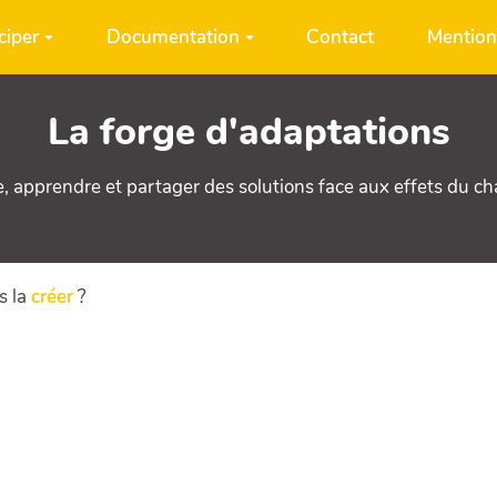
ciper
Documentation
Contact
Mention
La forge d'adaptations
e, apprendre et partager des solutions face aux effets du c
s la
créer
?