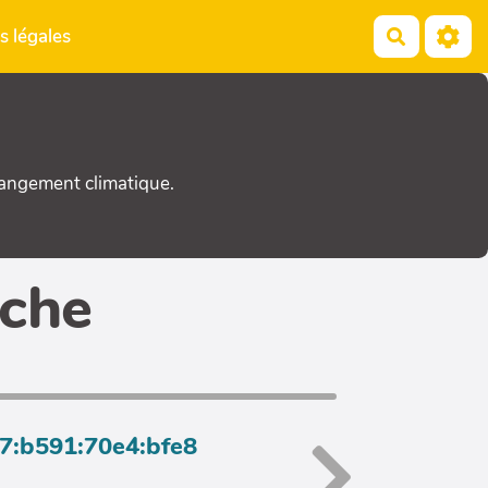
s légales
Recherch
hangement climatique.
iche
a7:b591:70e4:bfe8