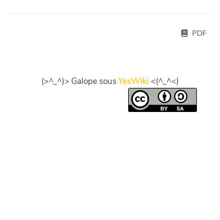
PDF
(>^_^)> Galope sous
YesWiki
<(^_^<)