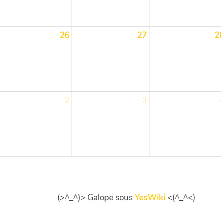
26
27
2
2
3
(>^_^)> Galope sous
YesWiki
<(^_^<)