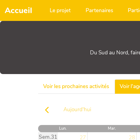
Aller au contenu principal
Accueil
Le projet
Partenaires
Parti
Du Sud au Nord, fair
Voir les prochaines activités
Voir l'a
Aujourd'hui
Lun.
Mar.
Sem.31
27
28