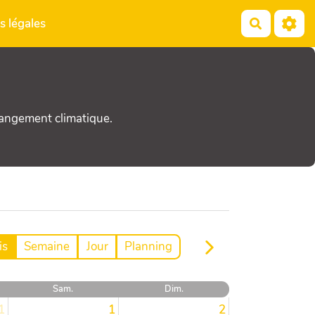
s légales
Recherch
hangement climatique.
is
Semaine
Jour
Planning
Sam.
Dim.
1
1
2