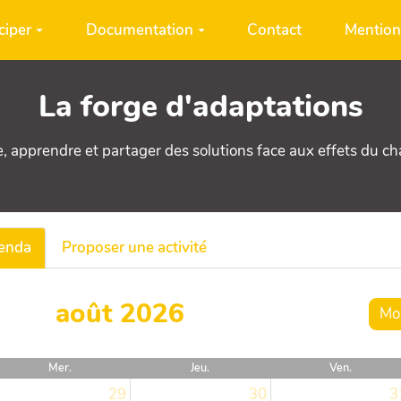
ciper
Documentation
Contact
Mention
La forge d'adaptations
e, apprendre et partager des solutions face aux effets du c
genda
Proposer une activité
août 2026
Mo
Mer.
Jeu.
Ven.
29
30
3