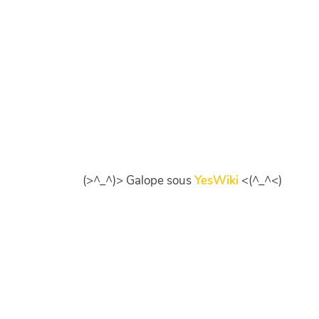
(>^_^)> Galope sous
YesWiki
<(^_^<)