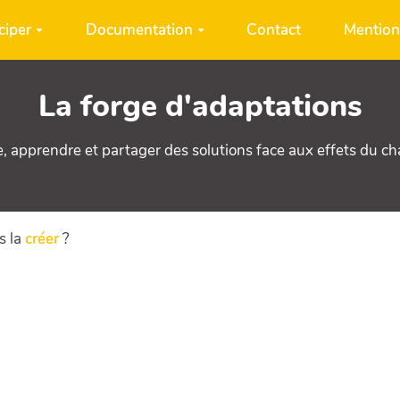
ciper
Documentation
Contact
Mention
La forge d'adaptations
e, apprendre et partager des solutions face aux effets du c
s la
créer
?