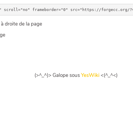
à droite de la page
age
(>^_^)> Galope sous
YesWiki
<(^_^<)