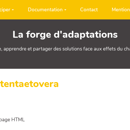
ciper
Documentation
Contact
Mention
La forge d'adaptations
e, apprendre et partager des solutions face aux effets du c
ttentaetovera
e page HTML