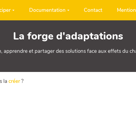
ciper
Documentation
Contact
Mention
La forge d'adaptations
e, apprendre et partager des solutions face aux effets du c
s la
créer
?