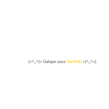
(>^_^)> Galope sous
YesWiki
<(^_^<)