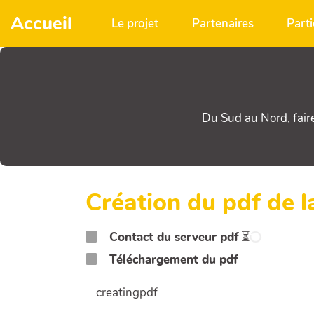
Aller au contenu principal
Accueil
Le projet
Partenaires
Parti
Du Sud au Nord, fair
Création du pdf de 
Contact du serveur pdf
⏳
Téléchargement du pdf
creatingpdf