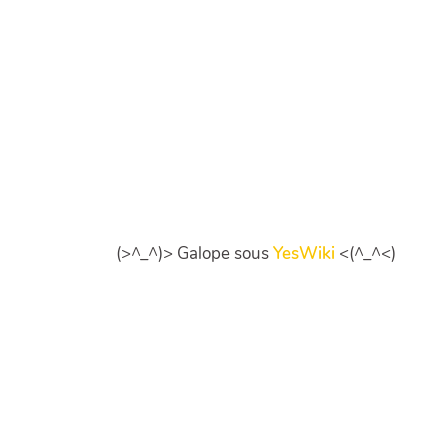
(>^_^)> Galope sous
YesWiki
<(^_^<)