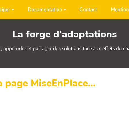
ciper
Documentation
Contact
Mention
La forge d'adaptations
e, apprendre et partager des solutions face aux effets du c
la page MiseEnPlace…