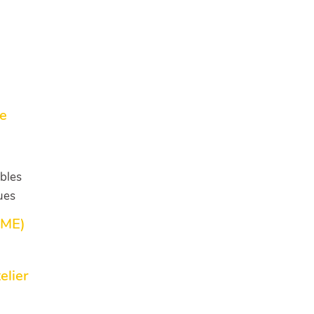
le
bles
ues
EME)
elier