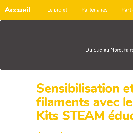
Aller au contenu principal
Accueil
Le projet
Partenaires
Parti
Du Sud au Nord, fair
Sensibilisation e
filaments avec 
Kits STEAM éduc