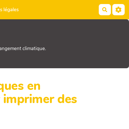
s légales
Recherch
hangement climatique.
iques en
r imprimer des