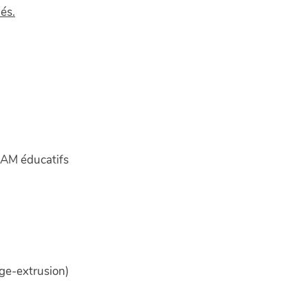
és.
TEAM éducatifs
age-extrusion)