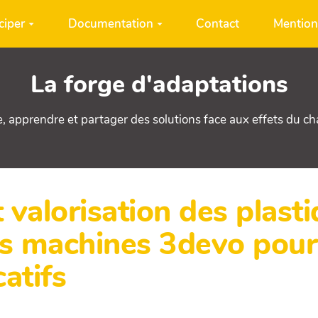
ciper
Documentation
Contact
Mention
La forge d'adaptations
e, apprendre et partager des solutions face aux effets du c
t valorisation des plast
les machines 3devo pou
atifs