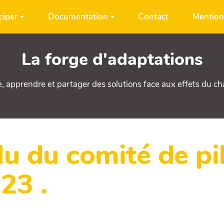
ciper
Documentation
Contact
Mention
La forge d'adaptations
e, apprendre et partager des solutions face aux effets du c
 du comité de pi
23 .