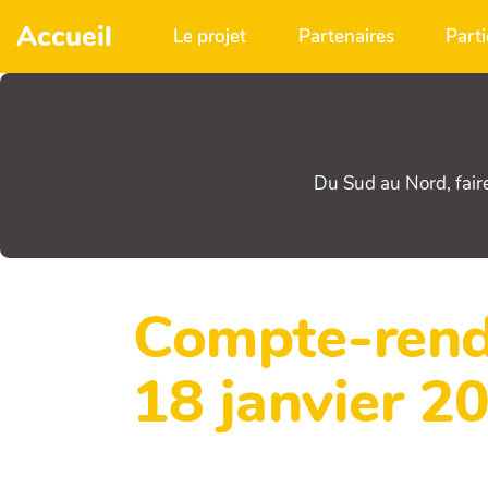
Aller au contenu principal
Accueil
Le projet
Partenaires
Parti
Du Sud au Nord, fair
Compte-rendu
18 janvier 20