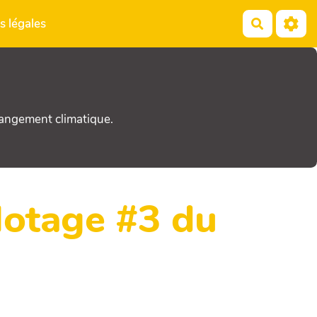
s légales
Recherch
hangement climatique.
lotage #3 du