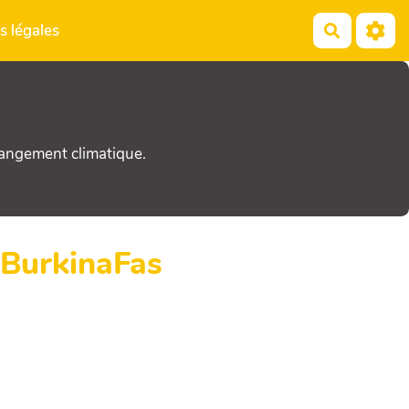
s légales
Recherch
hangement climatique.
bBurkinaFas