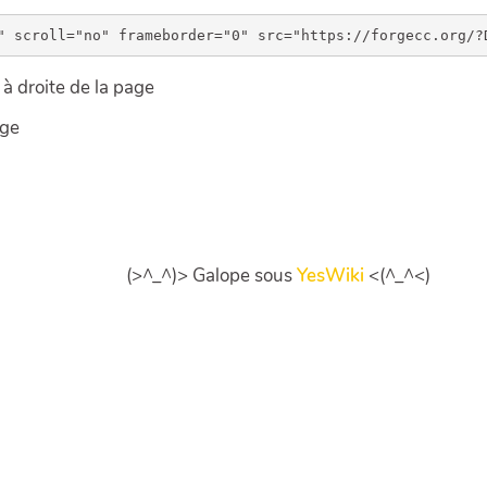
à droite de la page
age
(>^_^)> Galope sous
YesWiki
<(^_^<)