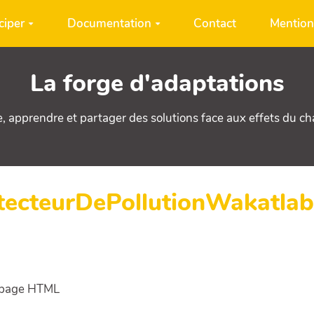
ciper
Documentation
Contact
Mention
La forge d'adaptations
e, apprendre et partager des solutions face aux effets du c
etecteurDePollutionWakatla
e page HTML