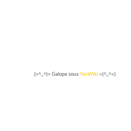
(>^_^)> Galope sous
YesWiki
<(^_^<)