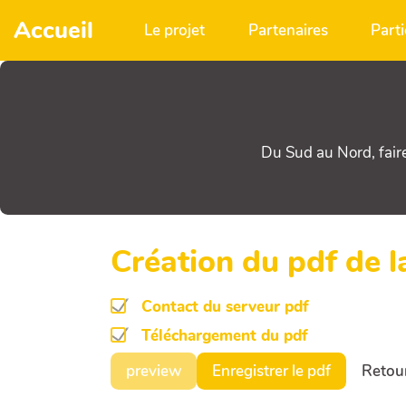
Aller au contenu principal
Accueil
Le projet
Partenaires
Parti
Du Sud au Nord, fair
Création du pdf de 
Contact du serveur pdf
Téléchargement du pdf
preview
Enregistrer le pdf
Retour