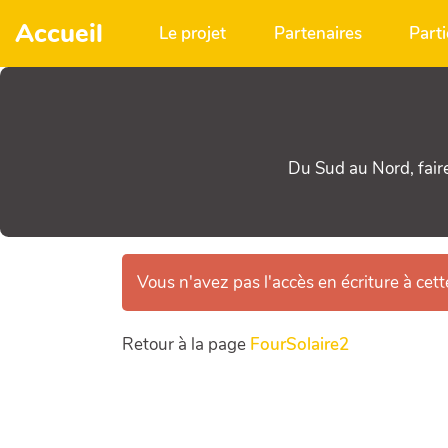
Aller au contenu principal
Accueil
Le projet
Partenaires
Parti
Du Sud au Nord, fair
Vous n'avez pas l'accès en écriture à cet
Retour à la page
FourSolaire2