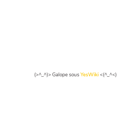
(>^_^)> Galope sous
YesWiki
<(^_^<)