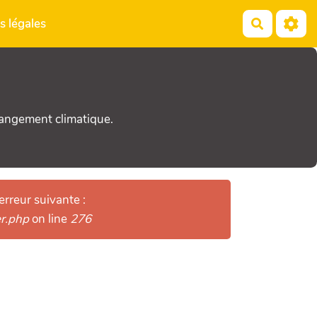
s légales
Recherch
hangement climatique.
erreur suivante :
er.php
on line
276