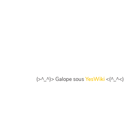
(>^_^)> Galope sous
YesWiki
<(^_^<)