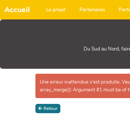
Aller au contenu principal
Accueil
Le projet
Partenaires
Parti
Du Sud au Nord, fair
Une erreur inattendue s'est produite. Veui
array_merge(): Argument #1 must be of ty
Retour